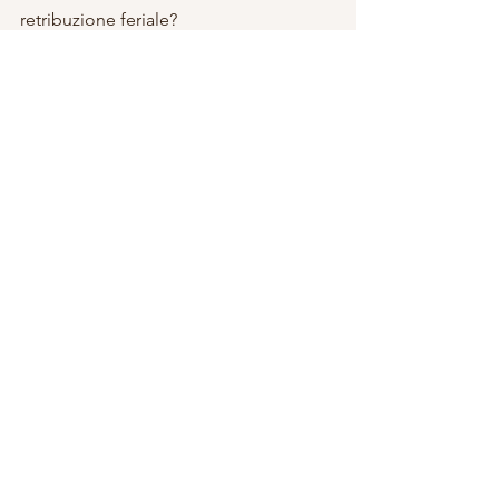
retribuzione feriale?
Contatta il nostro Studio per una 
verifica della tua situazione aziendale.
Mostra tutti
Post recenti