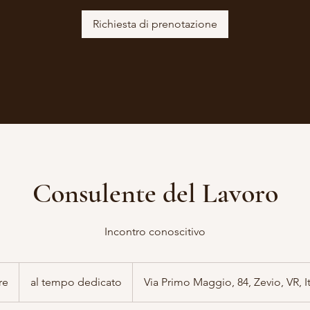
Richiesta di prenotazione
Consulente del Lavoro
Incontro conoscitivo
al
tempo
re
2
al tempo dedicato
Via Primo Maggio, 84, Zevio, VR, It
dedicato
o